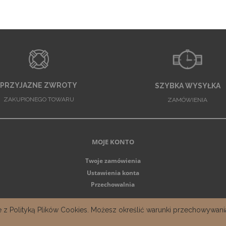
PRZYJAZNE ZWROTY
SZYBKA WYSYŁKA
ZAKUPIONEGO TOWARU
ZAMÓWIENIA
MOJE KONTO
Twoje zamówienia
Ustawienia konta
Przechowalnia
nie z Polityką Plików Cookies. Możesz określić warunki przechowywan
Sklep internetowy Shoper.pl