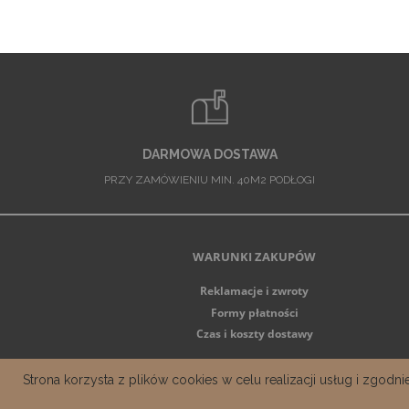
DARMOWA DOSTAWA
PRZY ZAMÓWIENIU MIN. 40M2 PODŁOGI
WARUNKI ZAKUPÓW
Reklamacje i zwroty
Formy płatności
Czas i koszty dostawy
Strona korzysta z plików cookies w celu realizacji usług i zgod