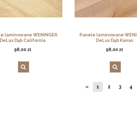
le laminowane WENINGER
Panele laminowane WEN
DeLux Dąb California
DeLux Dąb Kanas
98,00 zł
98,00 zł
«
1
2
3
4