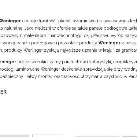
Weninger
cechuje trwałość, jakość, wzornictwo i zaawansowana tec
o naturalne. Jako nieliczni w ofercie są także panele podłogowe laki
stosowanym materiałom i nanotechnologii, dają Państwu wyrób nazy
ci tworzą panele podłogowe i pozostałe produkty
Weninger
z pasją 
m, produkty Weninger zyskują najwyższe uznanie w kraju i za granica
ninger
prócz szerokiej gamy parametrów i kolorystyki, charakteryzu
podłogi laminowane Weninger doskonale sprawdzają się przy wod
bezpieczny i łatwy montaż oraz łatwość utrzymania czystości w Pań
ER