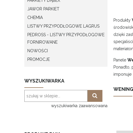
PARKIETY DĄBEX
JAWOR PARKIET
CHEMIA
Produkty
LISTWY PRZYPODŁOGOWE LAGRUS
środowisk
dzięki za
PEDROSS - LISTWY PRZYPODŁOGOWE
specjaliś
FORNIROWANE
materiało
NOWOŚCI
PROMOCJE
Panele
We
Ponadto, 
imponuje 
WYSZUKIWARKA
WENING
wyszukiwarka zaawansowana