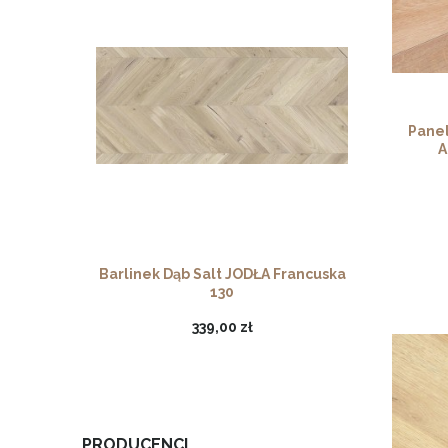
Pane
A
Barlinek Dąb Salt JODŁA Francuska
130
339,00 zł
PRODUCENCI