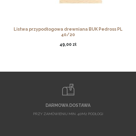
Listwa przypodłogowa drewniana BUK Pedross PL
40/20
49,00 zł
DARMOWA DOSTAWA
PRZY ZAMÓWIENIU MIN. 40M2 PODŁOGI