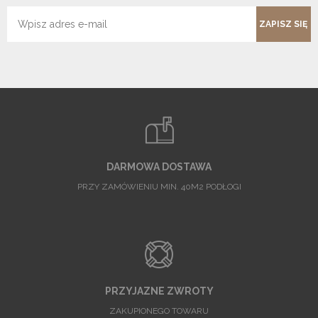
ZAPISZ SIĘ
DARMOWA DOSTAWA
PRZY ZAMÓWIENIU MIN. 40M2 PODŁOGI
PRZYJAZNE ZWROTY
ZAKUPIONEGO TOWARU